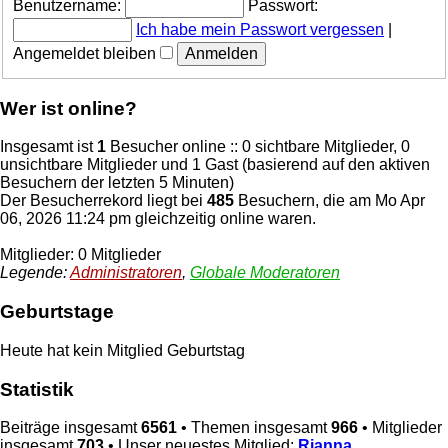
Benutzername:
Passwort:
Ich habe mein Passwort vergessen
|
Angemeldet bleiben
Wer ist online?
Insgesamt ist
1
Besucher online :: 0 sichtbare Mitglieder, 0
unsichtbare Mitglieder und 1 Gast (basierend auf den aktiven
Besuchern der letzten 5 Minuten)
Der Besucherrekord liegt bei
485
Besuchern, die am Mo Apr
06, 2026 11:24 pm gleichzeitig online waren.
Mitglieder: 0 Mitglieder
Legende:
Administratoren
,
Globale Moderatoren
Geburtstage
Heute hat kein Mitglied Geburtstag
Statistik
Beiträge insgesamt
6561
• Themen insgesamt
966
• Mitglieder
insgesamt
703
• Unser neuestes Mitglied:
Rianna