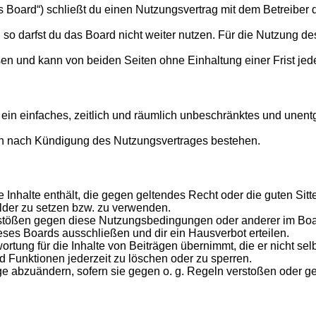
s Board“) schließt du einen Nutzungsvertrag mit dem Betreiber d
o darfst du das Board nicht weiter nutzen. Für die Nutzung des 
en und kann von beiden Seiten ohne Einhaltung einer Frist jed
er ein einfaches, zeitlich und räumlich unbeschränktes und une
ch nach Kündigung des Nutzungsvertrages bestehen.
ine Inhalte enthält, die gegen geltendes Recht oder die guten Si
ilder zu setzen bzw. zu verwenden.
rstößen gegen diese Nutzungsbedingungen oder anderer im Board
ses Boards ausschließen und dir ein Hausverbot erteilen.
rtung für die Inhalte von Beiträgen übernimmt, die er nicht selb
d Funktionen jederzeit zu löschen oder zu sperren.
äge abzuändern, sofern sie gegen o. g. Regeln verstoßen oder g