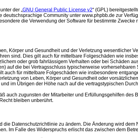
unter der „
GNU General Public License v2
“ (GPL) bereitgeste
e deutschsprachige Community unter www.phpbb.de zur Verfügun
esondere die Verwendung der Software für bestimmte Zwecke nic
en, Körper und Gesundheit und der Verletzung wesentlicher Vertr
führen sind. Dies gilt auch für mittelbare Folgeschäden wie in
tzlichem oder grob fahrlässigem Verhalten oder bei Schäden au
hten) auf die bei Vertragsschluss typischerweise vorhersehbare
gilt auch für mittelbare Folgeschäden wie insbesondere entgan
rletzung von Leben, Körper und Gesundheit oder vorsätzlichem 
nd im Übrigen der Höhe nach auf die vertragstypischen Durchsc
ß auch zugunsten der Mitarbeiter und Erfüllungsgehilfen des B
echt bleiben unberührt.
d die Datenschutzrichtlinie zu ändern. Die Änderung wird dem Nu
hen. Im Falle des Widerspruchs erlischt das zwischen dem Betr